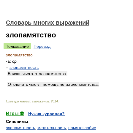
Словарь многих выражений
злопамятство
Толкование
Перевод
злопамятство
-а;
ср.
=
злопамятность
Боязнь чьего-л. злопамятства.
Отклонить чью-л. помощь не из злопамятства.
Словарь многих выражений
.
2014
.
Игры ⚽
Нужна курсовая?
Синонимы
:
злопамятность
,
мстительность
,
памятозлобие