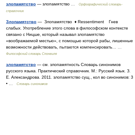
злопамятство
— злопамятство …
Орфографический словарь-
справочник
Злопамятство
— Злопамятство ♦ Ressentiment Гнев
слабых. Употребление этого слова в философском контексте
связано с Ницше, который называл злопамятство
«воображаемой местью», с помощью которой рабы, лишенные
возможности действовать, пытаются компенсировать… …
Философский словарь Спонвиля
злопамятство
— см. злопамятность Словарь синонимов
русского языка. Практический справочник. М.: Русский язык. З.
Е. Александрова. 2011. злопамятство сущ., кол во синонимов: 3
• …
Словарь синонимов