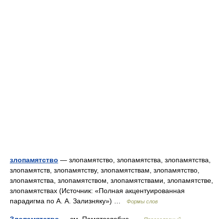
злопамятство
— злопамятство, злопамятства, злопамятства,
злопамятств, злопамятству, злопамятствам, злопамятство,
злопамятства, злопамятством, злопамятствами, злопамятстве,
злопамятствах (Источник: «Полная акцентуированная
парадигма по А. А. Зализняку») …
Формы слов