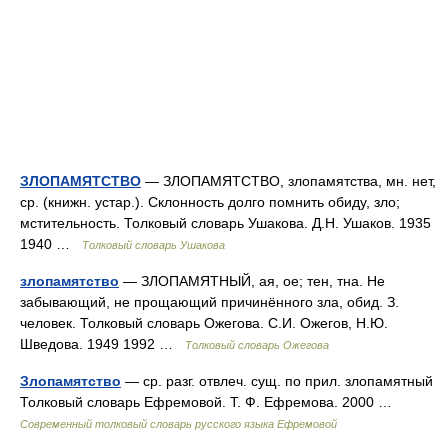
ЗЛОПАМЯТСТВО
— ЗЛОПАМЯТСТВО, злопамятства, мн. нет,
ср. (книжн. устар.). Склонность долго помнить обиду, зло;
мстительность. Толковый словарь Ушакова. Д.Н. Ушаков. 1935
1940 …
Толковый словарь Ушакова
злопамятство
— ЗЛОПАМЯТНЫЙ, ая, ое; тен, тна. Не
забывающий, не прощающий причинённого зла, обид. З.
человек. Толковый словарь Ожегова. С.И. Ожегов, Н.Ю.
Шведова. 1949 1992 …
Толковый словарь Ожегова
Злопамятство
— ср. разг. отвлеч. сущ. по прил. злопамятный
Толковый словарь Ефремовой. Т. Ф. Ефремова. 2000 …
Современный толковый словарь русского языка Ефремовой