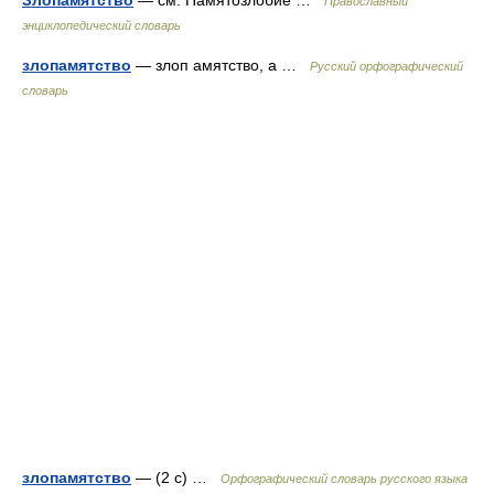
Злопамятство
— см. Памятозлобие …
Православный
энциклопедический словарь
злопамятство
— злоп амятство, а …
Русский орфографический
словарь
злопамятство
— (2 с) …
Орфографический словарь русского языка