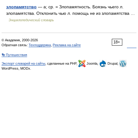
злопамятство
— а; ср. = Злопамятность. Боязнь чьего л.
злопамятства. Отклонить чью л. помощь не из злопамятства …
Энциклопедический словарь
© Академик, 2000-2026
18+
Обратная связь:
Техподдержка
,
Реклама на сайте
👣 Путешествия
Экспорт словарей на сайты
, сделанные на PHP,
Joomla,
Drupal,
WordPress, MODx.